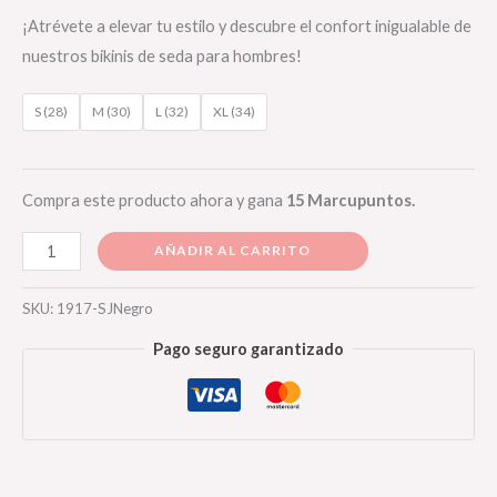
¡Atrévete a elevar tu estilo y descubre el confort inigualable de
nuestros bikinis de seda para hombres!
S (28)
M (30)
L (32)
XL (34)
Compra este producto ahora y gana
15 Marcupuntos.
Bikini
AÑADIR AL CARRITO
de
seda
SKU:
1917-SJNegro
color
Pago seguro garantizado
negro
cantidad